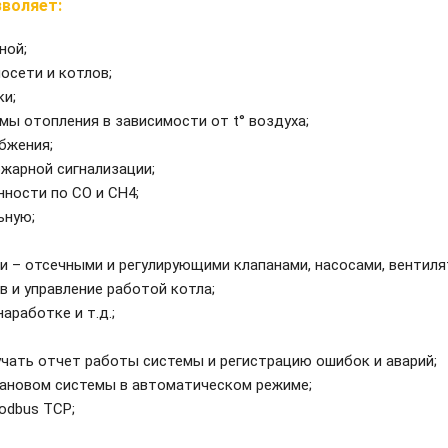
воляет:
ной;
осети и котлов;
ки;
мы отопления в зависимости от t° воздуха;
бжения;
жарной сигнализации;
нности по СО и СН4;
ьную;
 – отсечными и регулирующими клапанами, насосами, вентилят
 и управление работой котла;
аработке и т.д.;
учать отчет работы системы и регистрацию ошибок и аварий;
тановом системы в автоматическом режиме;
odbus TCP;