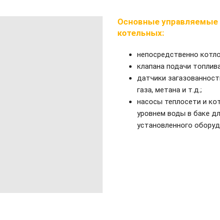
Основные управляемые
котельных:
непосредственно котл
клапана подачи топлива
датчики загазованност
газа, метана и т.д.;
насосы теплосети и кот
уровнем воды в баке д
установленного оборуд