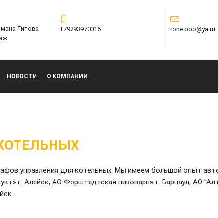
ермана Титова
+79293970016
rone.ooo@ya.ru
таж
НОВОСТИ
О КОМПАНИИ
КОТЕЛЬНЫХ
афов управления для котельных. Мы имеем большой опыт авт
укт» г. Алейск, АО Форштадтская пивоварня г. Барнаул, АО "Ал
айск