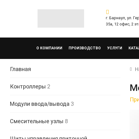
г. Барнаул, ул. Г
35а, 12 офис, 2 э
О КОМПАНИИ
ПРОИЗВОДСТВО
УСЛУГИ
КАТА
Главная
Н
М
Контроллеры
2
При
Модули ввода/вывода
3
Смесительные узлы
8
Щиты управления приточной