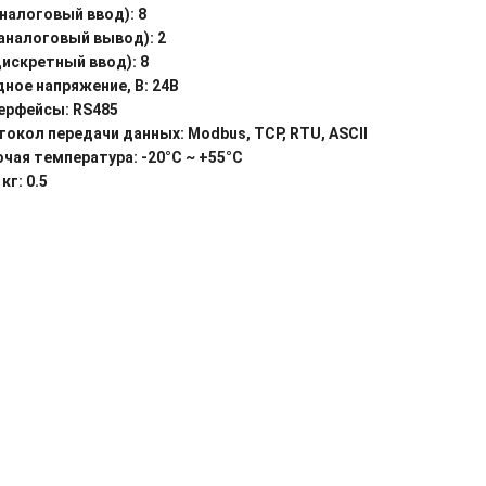
аналоговый ввод): 8
(аналоговый вывод): 2
дискретный ввод): 8
дное напряжение, В: 24B
ерфейсы: RS485
токол передачи данных: Modbus, TCP, RTU, ASCII
очая температура: -20°C ~ +55°C
 кг: 0.5