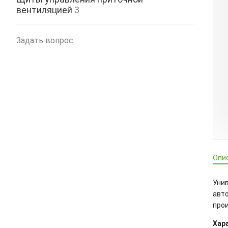
вентиляцией
3
Задать вопрос
Опи
Уни
авт
про
Хар