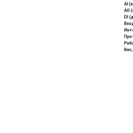
AI (
AO 
DI (
Вхо
Инт
Про
Раб
Вес,