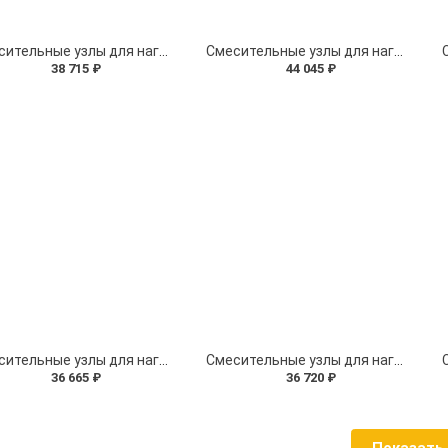
Смесительные узлы для нагревателей: серия СМ(N)-(прямая конфигурация с байпасом и кранами с быстросъемным соединением)
Смесительные узлы для нагревателей: серия СМ(2TM-F)- (прямая конфигурация с байпасом, термоманометрами и гибкой подводкой)
38 715 ₽
44 045 ₽
Смесительные узлы для нагревателей: серия СМ(UF2)-(обратная конфигурация с гибкой подводкой)
Смесительные узлы для нагревателей: серия СМ(2TM-U2) (обратная конфигурация c термоманометрами)
36 665 ₽
36 720 ₽
Показать