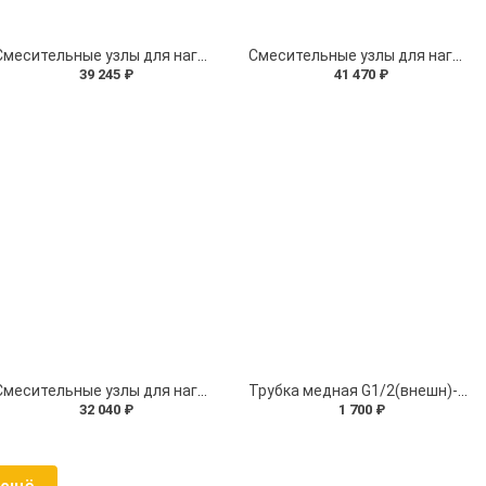
Смесительные узлы для нагревателей: серия СМ(F)-(прямая конфигурация с байпасом и гибкой подводкой)
Смесительные узлы для нагревателей: серия СМ(2TM-UF2)-(обратная конфигурация с термоманометрами и гибкой подводкой)
39 245 ₽
41 470 ₽
Смесительные узлы для нагревателей: серия СМ(U2)
Трубка медная G1/2(внешн)-G1/4(внутр)
32 040 ₽
1 700 ₽
 ещё